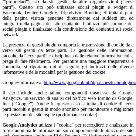
(“proprietari”), sia da siti gestiti da altre organizzazioni (“terze
parti”). Questo sito può utilizzare social plugin e widget di
Facebook, Twitter, Google+, Tripadvisor, Booking. Si tratta di parti
della pagina visitata generate direttamente dai suddetti siti ed
integrati nella pagina del sito ospitante. L'utilizzo più comune dei
social plugin è finalizzato alla condivisione dei contenuti sui social
network.
La presenza di questi plugin comporta la trasmissione di cookie da e
verso siti gestiti da terze parti. La gestione delle informazioni
raccolte da “terze parti” è disciplinata dalle relative informative cui si
prega di fare riferimento. Per garantire una maggiore trasparenza e
comodità, si riportano qui di seguito gli indirizzi delle diverse
informative e delle modalità per la gestione dei cookie.
Google+informativa:
http://www.google.it/intl/it/policies/technologies
Il sito include anche talune componenti trasmesse da Google
Analytics, un servizio di analisi del traffico web fornito da Google,
Inc. (“Google”). Anche in questo caso si tratta di cookie di terze
parti raccolti e gestiti in modo anonimo per monitorare e migliorare
le prestazioni del sito ospite (performance cookie).
Google Analytics
utilizza i "cookie" per raccogliere e analizzare in
forma anonima le informazioni sui comportamenti di utilizzo del sito
web (compreso l'indirizzo IP dell'utente). Tali informazioni vengono