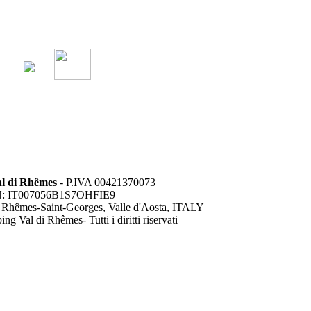
l di Rhêmes
- P.IVA 00421370073
: IT007056B1S7OHFIE9
 Rhêmes-Saint-Georges, Valle d'Aosta, ITALY
g Val di Rhêmes- Tutti i diritti riservati