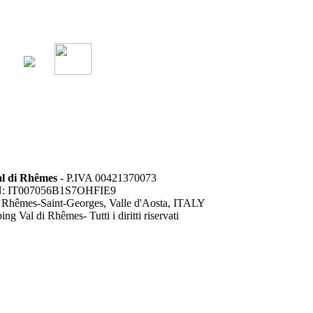
l di Rhêmes
- P.IVA 00421370073
: IT007056B1S7OHFIE9
 Rhêmes-Saint-Georges, Valle d'Aosta, ITALY
g Val di Rhêmes- Tutti i diritti riservati