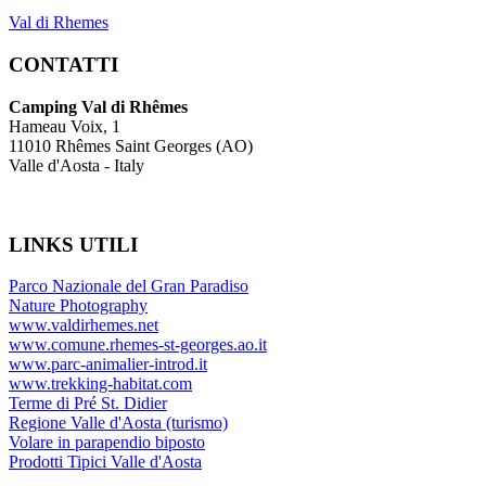
Val di Rhemes
CONTATTI
Camping Val di Rhêmes
Hameau Voix, 1
11010 Rhêmes Saint Georges (AO)
Valle d'Aosta - Italy
LINKS
UTILI
Parco Nazionale del Gran Paradiso
Nature Photography
www.valdirhemes.net
www.comune.rhemes-st-georges.ao.it
www.parc-animalier-introd.it
www.trekking-habitat.com
Terme di Pré St. Didier
Regione Valle d'Aosta (turismo)
Volare in parapendio biposto
Prodotti Tipici Valle d'Aosta