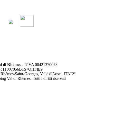
l di Rhêmes
- P.IVA 00421370073
: IT007056B1S7OHFIE9
 Rhêmes-Saint-Georges, Valle d'Aosta, ITALY
g Val di Rhêmes- Tutti i diritti riservati