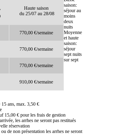
saison:
n
Haute saison
séjour au
7
du 25/07 au 28/08
moins
9
deux
nuits
Moyenne
770,00 €/
semaine
et haute
saison:
séjour
770,00 €/
semaine
sept nuits
sur sept
770,00 €/
semaine
910,00 €/
semaine
e 15 ans, max. 3,50 €
e
uf 15,00 € pour les frais de gestion
arrivée, les arrhes ne seront pas restitués
elle réservation
n ou de non présentation les arrhes ne seront